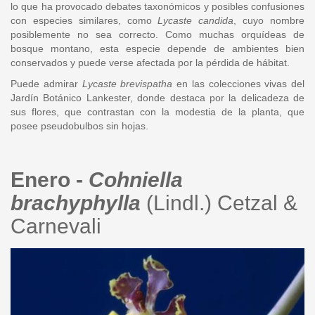
lo que ha provocado debates taxonómicos y posibles confusiones
con especies similares, como
Lycaste candida
, cuyo nombre
posiblemente no sea correcto. Como muchas orquídeas de
bosque montano, esta especie depende de ambientes bien
conservados y puede verse afectada por la pérdida de hábitat.
Puede admirar
Lycaste brevispatha
en las colecciones vivas del
Jardín Botánico Lankester, donde destaca por la delicadeza de
sus flores, que contrastan con la modestia de la planta, que
posee pseudobulbos sin hojas.
Enero -
Cohniella
brachyphylla
(Lindl.) Cetzal &
Carnevali
cohniella_cebolleta_smith_85_f