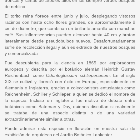
troncos y ramas de árboles altos en los siempre verdes bosques
de neblina.
El torito reina florece entre junio y julio, desplegando vistosos
racimos con hasta ocho flores grandes, de aproximadamente 9
cm de diámetro, que combinan un brillante amarillo con manchas
café. Sus inflorescencias pueden alcanzar hasta 40 cm y brotan
lateralmente desde pseudobulbos nuevos. Desafortunadamente
sufre de recolección ilegal y aún es extraida de nuestros bosques
y comercializada.
Fue descubierta para la ciencia en 1865 por exploradores
europeos y descrita por el botánico alemán Heinrich Gustav
Reichenbach como
Odontoglossum schlieperianum
. En el siglo
XIX se cultivó y floreció con éxito en Europa, especialmente en
Alemania e Inglaterra, gracias a coleccionistas entusiastas como
Reichenheim, Schiller y Schlieper, a quien se dedicó el nombre de
la especie. Incluso en Inglaterra fue motivo de debate entre
botánicos como Bateman y Day, quienes discutían si realmente
se trataba de una especie distinta o de una variedad
extraordinariamente similar a otras.
Puede admirar esta especie en floración en nuestra sala de
exhibición de orquídeas del Jardín Botánico Lankester.