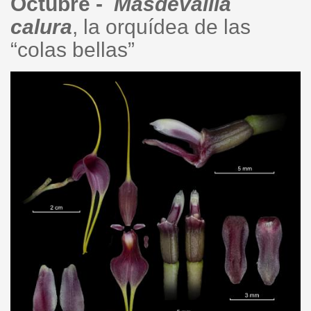
Octubre -
Masdevallia
calura
, la orquídea de las
“colas bellas”
masdevallia_caluraplate_flate_2