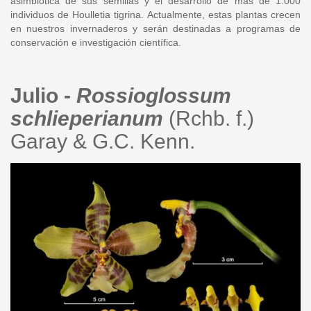
asimbiótica de sus semillas y el desarrollo de más de 1.000
individuos de Houlletia tigrina. Actualmente, estas plantas crecen
en nuestros invernaderos y serán destinadas a programas de
conservación e investigación científica.
Julio -
Rossioglossum
schlieperianum
(Rchb. f.)
Garay & G.C. Kenn.
rossioglossum_schlieperianum.