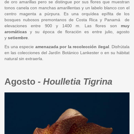
de oro amarillas pero se distingue por sus flores que muestran
tonos canela con manchas amarillentas y un labelo blanco con el
centro magenta a púrpura. Es una orquídea epífita de los
bosques nubosos premontanos de Costa Rica y Panamá de
elevaciones entre 900 y 1400 m. Las flores son
muy
aromáticas
y su época de floración es entre julio, agosto
y
setiembre
.
Es una especie
amenazada por la recolección ilegal
. Disfrútala
en las colecciones del Jardín Botánico Lankester o en su hábitat
natural sin extraerla.
Agosto -
Houlletia Tigrina
1-
houlletia_tigrina_bogarin_7453_