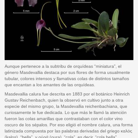
Aunque pertenece a la subtribu de orquídeas “miniatura”, el
género Masdevallia destaca por sus flores de forma usualmente
tubular, colores intensos y llamativas colas de distintos tamaños
que encantan a los amantes de las orquídeas.
Masdevallia calura fue descrita en 1883 por el botánico Heinrich
Gustav Reichenbach, quien la observó en cultivo junto a otra
especie del mismo grupo, la Masdevallia reichenbachiana, que
curiosamente le fue dedicada. Lo que más le llamó la atención
fueron las colas amarillas que contrastaban con el color vino
oscuro de los sépalos. Por eso eligió el nombre calura, una forma
latinizada compuesta por las palabras derivadas del griego καλός
(kalos), “bella”, y οὐρά (oura), “cola”, es decir, “cola bella”.