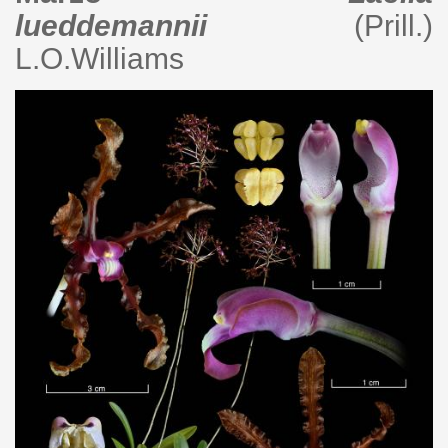
lueddemannii
(Prill.)
L.O.Williams
laelia_lueddemanii_db28_cdb.j