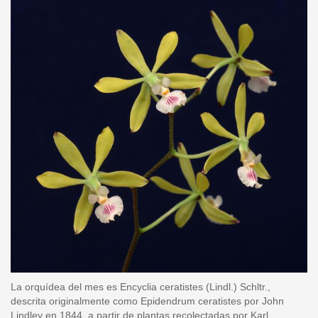
La orquídea del mes es Encyclia ceratistes (Lindl.) Schltr.,
descrita originalmente como Epidendrum ceratistes por John
Lindley en 1844, a partir de plantas recolectadas por Karl