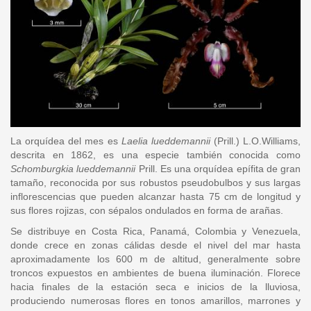
La orquídea del mes es
Laelia lueddemannii
(Prill.) L.O.Williams,
descrita en 1862, es una especie también conocida como
Schomburgkia lueddemannii
Prill. Es una orquídea epífita de gran
tamaño, reconocida por sus robustos pseudobulbos y sus largas
inflorescencias que pueden alcanzar hasta 75 cm de longitud y
sus flores rojizas, con sépalos ondulados en forma de arañas.
Se distribuye en Costa Rica, Panamá, Colombia y Venezuela,
donde crece en zonas cálidas desde el nivel del mar hasta
aproximadamente los 600 m de altitud, generalmente sobre
troncos expuestos en ambientes de buena iluminación. Florece
hacia finales de la estación seca e inicios de la lluviosa,
produciendo numerosas flores en tonos amarillos, marrones y