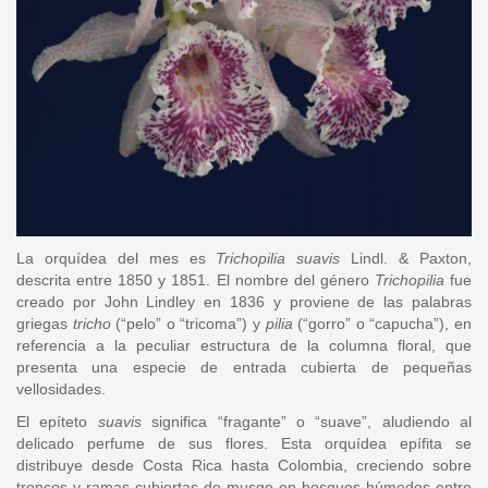
La orquídea del mes es
Trichopilia suavis
Lindl. & Paxton,
descrita entre 1850 y 1851. El nombre del género
Trichopilia
fue
creado por John Lindley en 1836 y proviene de las palabras
griegas
tricho
(“pelo” o “tricoma”) y
pilia
(“gorro” o “capucha”), en
referencia a la peculiar estructura de la columna floral, que
presenta una especie de entrada cubierta de pequeñas
vellosidades.
El epíteto
suavis
significa “fragante” o “suave”, aludiendo al
delicado perfume de sus flores. Esta orquídea epífita se
distribuye desde Costa Rica hasta Colombia, creciendo sobre
troncos y ramas cubiertas de musgo en bosques húmedos entre