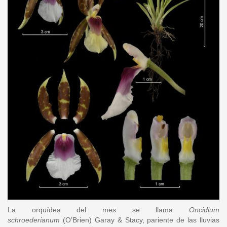
La orquídea del mes se llama
Oncidium
schroederianum
(O’Brien) Garay & Stacy, pariente de las lluvias