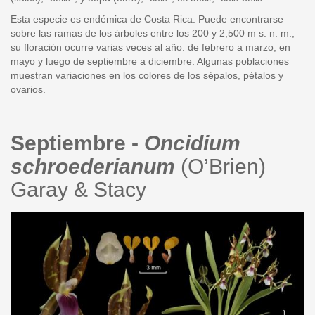
Esta especie es endémica de Costa Rica. Puede encontrarse
sobre las ramas de los árboles entre los 200 y 2,500 m s. n. m.,
su floración ocurre varias veces al año: de febrero a marzo, en
mayo y luego de septiembre a diciembre. Algunas poblaciones
muestran variaciones en los colores de los sépalos, pétalos y
ovarios.
Septiembre -
Oncidium
schroederianum
(O’Brien)
Garay & Stacy
oncidium_schroederianum_db1