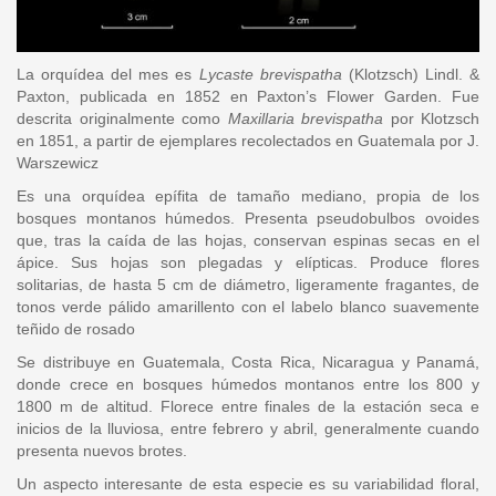
La orquídea del mes es
Lycaste brevispatha
(Klotzsch) Lindl. &
Paxton, publicada en 1852 en Paxton’s Flower Garden. Fue
descrita originalmente como
Maxillaria brevispatha
por Klotzsch
en 1851, a partir de ejemplares recolectados en Guatemala por J.
Warszewicz
Es una orquídea epífita de tamaño mediano, propia de los
bosques montanos húmedos. Presenta pseudobulbos ovoides
que, tras la caída de las hojas, conservan espinas secas en el
ápice. Sus hojas son plegadas y elípticas. Produce flores
solitarias, de hasta 5 cm de diámetro, ligeramente fragantes, de
tonos verde pálido amarillento con el labelo blanco suavemente
teñido de rosado
Se distribuye en Guatemala, Costa Rica, Nicaragua y Panamá,
donde crece en bosques húmedos montanos entre los 800 y
1800 m de altitud. Florece entre finales de la estación seca e
inicios de la lluviosa, entre febrero y abril, generalmente cuando
presenta nuevos brotes.
Un aspecto interesante de esta especie es su variabilidad floral,