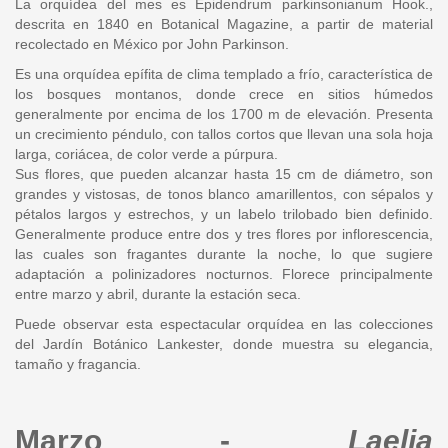
La orquídea del mes es Epidendrum parkinsonianum Hook.,
descrita en 1840 en Botanical Magazine, a partir de material
recolectado en México por John Parkinson.
Es una orquídea epífita de clima templado a frío, característica de
los bosques montanos, donde crece en sitios húmedos
generalmente por encima de los 1700 m de elevación. Presenta
un crecimiento péndulo, con tallos cortos que llevan una sola hoja
larga, coriácea, de color verde a púrpura.
Sus flores, que pueden alcanzar hasta 15 cm de diámetro, son
grandes y vistosas, de tonos blanco amarillentos, con sépalos y
pétalos largos y estrechos, y un labelo trilobado bien definido.
Generalmente produce entre dos y tres flores por inflorescencia,
las cuales son fragantes durante la noche, lo que sugiere
adaptación a polinizadores nocturnos. Florece principalmente
entre marzo y abril, durante la estación seca.
Puede observar esta espectacular orquídea en las colecciones
del Jardín Botánico Lankester, donde muestra su elegancia,
tamaño y fragancia.
Marzo -
Laelia