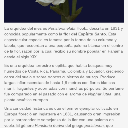
La orquídea del mes es
Peristeria elata
Hook., descrita en 1831 y
conocida popularmente como la
flor del Espíritu Santo
. Esta
espectacular especie es famosa por la forma de su columna y
labelo, que recuerdan a una pequeña paloma blanca en el centro
de la flor, razón por la cual recibió su nombre popular en Panamá
desde el siglo XIX .
Es una orquídea terrestre o epífita que habita bosques muy
húmedos de Costa Rica, Panamá, Colombia y Ecuador, creciendo
cerca del suelo o sobre troncos cubiertos de musgo. Produce
largas inflorescencias de hasta 1,8 metros con flores blancas
marfil, fragantes y adornadas con manchas púrpuras. Su perfume
fue comparado en el pasado con el aroma de
Nuphar lutea
, una
planta acuática europea.
Una curiosidad histórica es que el primer ejemplar cultivado en
Europa floreció en Inglaterra en 1831, causando gran impresión
por la sorprendente semejanza de la flor con una paloma en
vuelo. El género
Peristeria
deriva del griego
peristerion
, que