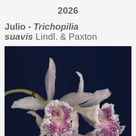
2026
Julio -
Trichopilia
suavis
Lindl. & Paxton
trichopilia_suavis_bogarin_233