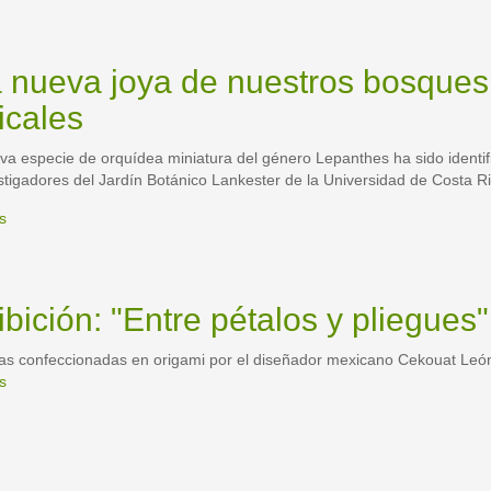
 nueva joya de nuestros bosques
icales
a especie de orquídea miniatura del género Lepanthes ha sido identi
stigadores del Jardín Botánico Lankester de la Universidad de Costa R
anthes_laa551_stack3_rtc.jpg
s
sobre
Una
nueva
joya
de
bición: "Entre pétalos y pliegues"
nuestros
bosques
as confeccionadas en origami por el diseñador mexicano Cekouat Leó
tropicales
s
sobre
Exhibición:
"Entre
pétalos
y
pliegues"