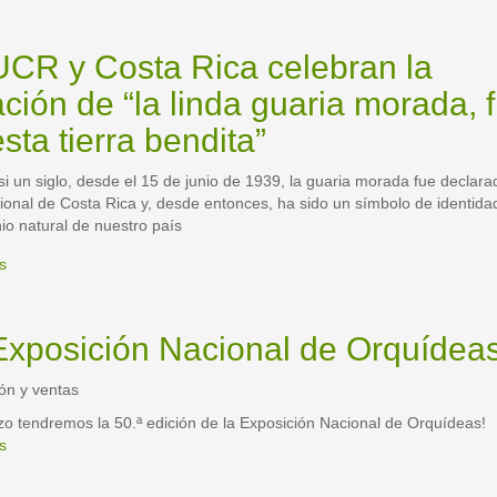
UCR y Costa Rica celebran la
ación de “la linda guaria morada, f
sta tierra bendita”
i un siglo, desde el 15 de junio de 1939, la guaria morada fue declara
ional de Costa Rica y, desde entonces, ha sido un símbolo de identida
io natural de nuestro país
s
sobre
La
UCR
y
Exposición Nacional de Orquídea
Costa
Rica
ón y ventas
celebran
la
o tendremos la 50.ª edición de la Exposición Nacional de Orquídeas!
floración
s
sobre
de
50
“la
Exposición