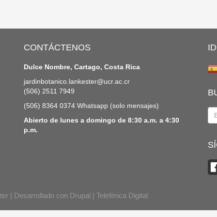
CONTÁCTENOS
I
Dulce Nombre, Cartago, Costa Rica
jardinbotanico.lankester@ucr.ac.cr
(506) 2511 7949
B
(506) 8364 0374 Whatsapp (solo mensajes)
Abierto de lunes a domingo de 8:30 a.m. a 4:30
Bu
p.m.
S
ter | Desarrollado con
Drupal
|
Teleférica Digital