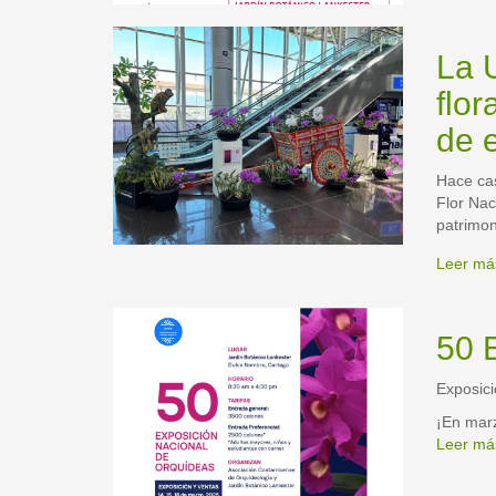
La 
flor
de e
Hace cas
Flor Nac
patrimon
Leer má
50 
Exposici
¡En marz
Leer má