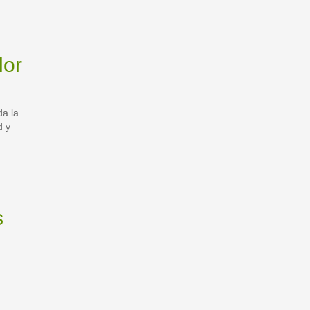
lor
da la
d y
s