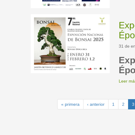
Exp
Épo
31 de en
Exp
Épo
Leer má
« primera
‹ anterior
1
2
3