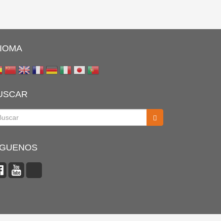
DIOMA
USCAR
scar
ÍGUENOS