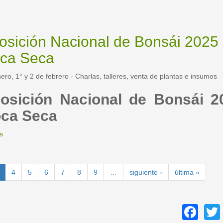
linda
Nacional
guaria
de
morada,
Orquídeas
flor
osición Nacional de Bonsái 2025 
de
ca Seca
esta
tierra
bendita”
ero, 1° y 2 de febrero - Charlas, talleres, venta de plantas e insumos
osición Nacional de Bonsái 2
ca Seca
s
sobre
Exposición
Nacional
de
4
5
6
7
8
9
…
siguiente ›
última »
Bonsái
2025
-
Época
Fa
Seca