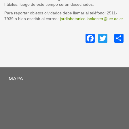
hábiles, luego de este tiempo serán desechados.
Para reportar objetos olvidados debe llamar al teléfono: 2511-
7939 o bien escribir al correo:
jardinbotanico.lankester@ucr.ac.cr
Facebo
Twitt
S
MAPA