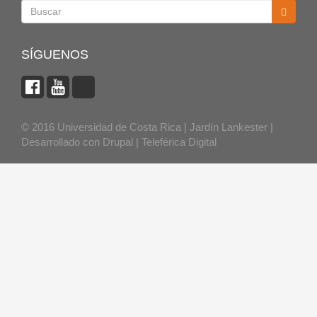
Buscar
SÍGUENOS
© 2016 Universidad de Costa Rica | Jardín Lankester |
Desarrollado con
Drupal
|
Teleférica Digital