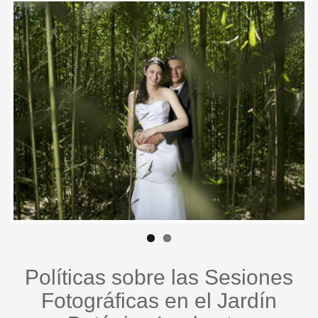
lankester_043.jpg
l
Políticas sobre las Sesiones
Fotográficas en el Jardín