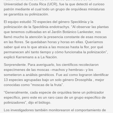
Universidad de Costa Rica (UCR), fue la que detectó el curioso
patrón mediante el cual todo un grupo de orquídeas miniaturas
se garantiza su polinización.
El equipo estudió 70 especies del género Specklinia y la
polinización de la Specklinia endotrachys. “Al observar las plantas
que tenemos cultivadas en el Jardín Botánico Lankester, nos
llamó mucho la atención la presencia constante de esas moscas
en las flores. Se quedaban horas y horas en ellas. Queríamos
saber qué era lo que atraía a las moscas hasta la flor, por qué
permanecen ahí tanto tiempo y cómo funcionaba la polinización”,
explicó Karremans a a La Nación.
Sorprendente. Para averiguarlo, los científicos recolectaron
especímenes de las moscas –machos y hembras– y los
sometieron a análisis genéticos. Fue así como lograron identificar
13 especies agrupadas bajo un solo género Drosophila , mejor
conocidas como “moscas de la fruta”.
“Generalmente, cada especie de orquídea tiene un polinizador
específico, pero este es un raro caso de un grupo específico de
polinizadores”, dijo el biólogo.
Los investigadores también monitorearon el comportamiento de