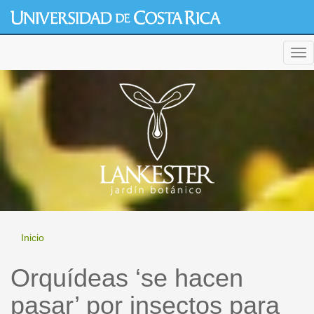
Pasar
al
contenido
generic cialis
principal
Tog
nav
Inicio
Orquídeas ‘se hacen
pasar’ por insectos para