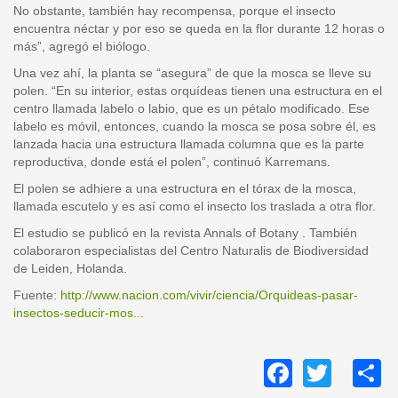
No obstante, también hay recompensa, porque el insecto
encuentra néctar y por eso se queda en la flor durante 12 horas o
más”, agregó el biólogo.
Una vez ahí, la planta se “asegura” de que la mosca se lleve su
polen. “En su interior, estas orquídeas tienen una estructura en el
centro llamada labelo o labio, que es un pétalo modificado. Ese
labelo es móvil, entonces, cuando la mosca se posa sobre él, es
lanzada hacia una estructura llamada columna que es la parte
reproductiva, donde está el polen”, continuó Karremans.
El polen se adhiere a una estructura en el tórax de la mosca,
llamada escutelo y es así como el insecto los traslada a otra flor.
El estudio se publicó en la revista Annals of Botany . También
colaboraron especialistas del Centro Naturalis de Biodiversidad
de Leiden, Holanda.
Fuente:
http://www.nacion.com/vivir/ciencia/Orquideas-pasar-
insectos-seducir-mos...
Facebo
Twitt
S