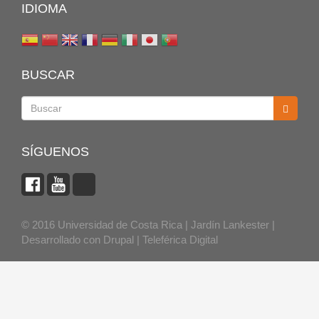
IDIOMA
BUSCAR
Buscar
SÍGUENOS
© 2016 Universidad de Costa Rica | Jardín Lankester |
Desarrollado con
Drupal
|
Teleférica Digital