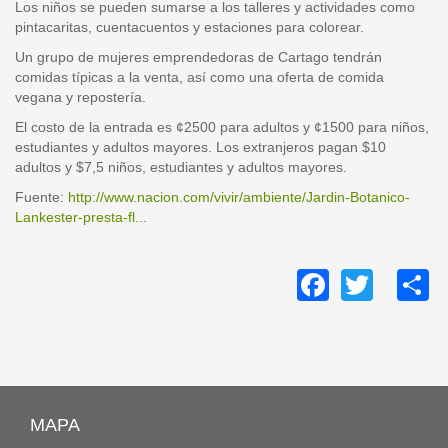
Los niños se pueden sumarse a los talleres y actividades como
pintacaritas, cuentacuentos y estaciones para colorear.
Un grupo de mujeres emprendedoras de Cartago tendrán
comidas típicas a la venta, así como una oferta de comida
vegana y repostería.
El costo de la entrada es ¢2500 para adultos y ¢1500 para niños,
estudiantes y adultos mayores. Los extranjeros pagan $10
adultos y $7,5 niños, estudiantes y adultos mayores.
Fuente:
http://www.nacion.com/vivir/ambiente/Jardin-Botanico-
Lankester-presta-fl...
Facebo
Twitt
S
MAPA