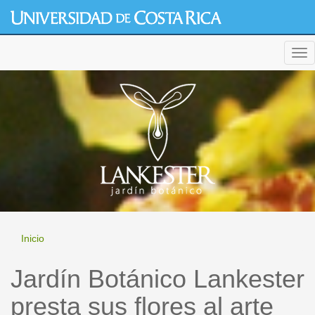
Pasar
al
contenido
generic cialis
principal
Tog
nav
Inicio
Jardín Botánico Lankester
presta sus flores al arte