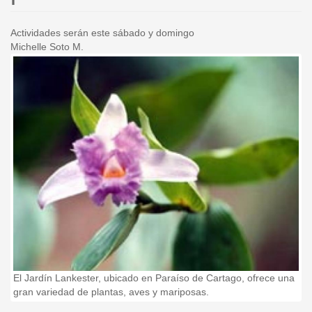
Actividades serán este sábado y domingo
Michelle Soto M.
jardin-
j
lankester-
l
paraiso-
p
cartago-
c
0062_1.jpg
mariposas_lncima20141107_00
m
na
El Jardín Lankester, ubicado en Paraíso de Cartago, ofrece una
El
gran variedad de plantas, aves y mariposas.
gr