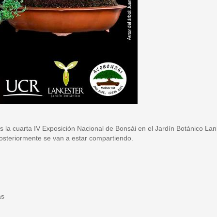
la cuarta IV Exposición Nacional de Bonsái en el Jardín Botánico Lan
posteriormente se van a estar compartiendo.
as