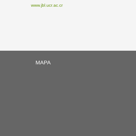
www.jbl.ucr.ac.cr
MAPA