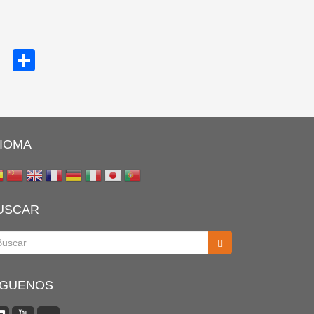
cebook
Twitter
Share
DIOMA
USCAR
scar
ÍGUENOS