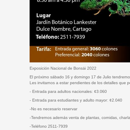
Exposición Nacional de Bonsái 2022
El próximo sábado 16 y domingo 17 de Julio tendremos 
Les invitamos a estar pendientes de los detalles que 
- Entrada para adultos nacionales: ¢3.060
- Entrada para estudiantes y adulto mayor: ¢2.040
-No es necesario reservar
-Tendremos además venta de plantas, comidas, charl
-Teléfono 2511-7939