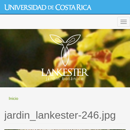
Pasar
al
contenido
generic cialis
principal
Tog
nav
Inicio
jardin_lankester-246.jpg