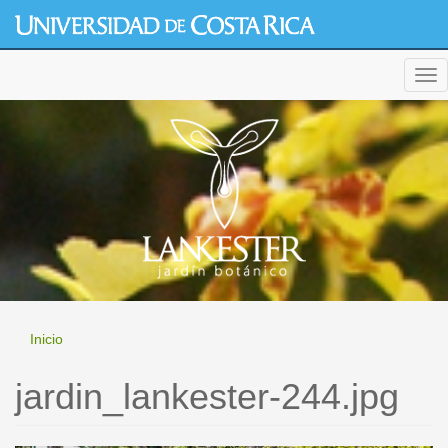
Pasar
al
contenido
generic cialis
principal
Tog
nav
Inicio
jardin_lankester-244.jpg