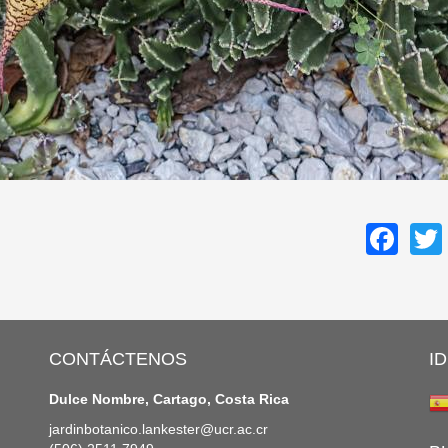
Fa
CONTÁCTENOS
I
Dulce Nombre, Cartago, Costa Rica
jardinbotanico.lankester@ucr.ac.cr