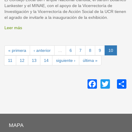
Lankester y el MINAE, con el apoyo de la Vicerrectoría de
Investigación y la Vicerrectoría de Acción Social de la UCR tienen
el agrado de invitarle a la inauguración de la exhibición.
image002.png
Leer más
sobre
Orquídeas
del
Paraíso
« primera
‹ anterior
…
6
7
8
9
10
11
12
13
14
siguiente ›
última »
Facebo
Twitt
S
MAPA