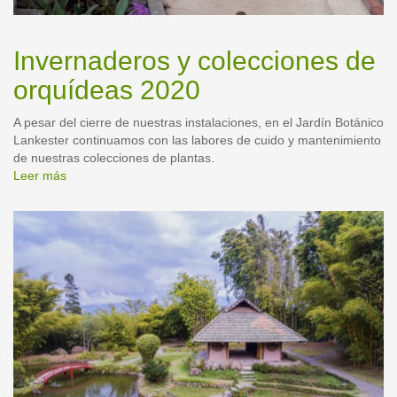
Invernaderos y colecciones de
orquídeas 2020
A pesar del cierre de nuestras instalaciones, en el Jardín Botánico
Lankester continuamos con las labores de cuido y mantenimiento
de nuestras colecciones de plantas.
Leer más
sobre
Invernaderos
y
colecciones
de
orquídeas
2020