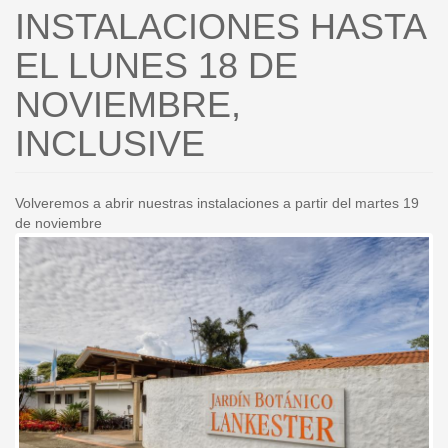
INSTALACIONES HASTA
EL LUNES 18 DE
NOVIEMBRE,
INCLUSIVE
Volveremos a abrir nuestras instalaciones a partir del martes 19
de noviembre
nes_2022-
jardin_lankester_instalaciones
j
114.jpg
1