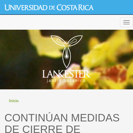
Pasar
al
contenido
generic cialis
principal
Tog
nav
Inicio
CONTINÚAN MEDIDAS
DE CIERRE DE