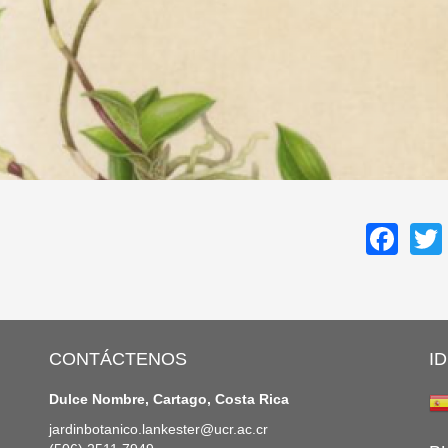
Fa
CONTÁCTENOS
I
Dulce Nombre, Cartago, Costa Rica
jardinbotanico.lankester@ucr.ac.cr