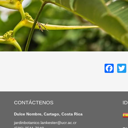
Fa
CONTÁCTENOS
I
Dulce Nombre, Cartago, Costa Rica
jardinbotanico.lankester@ucr.ac.cr