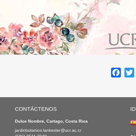
Fa
CONTÁCTENOS
I
Dulce Nombre, Cartago, Costa Rica
jardinbotanico.lankester@ucr.ac.cr